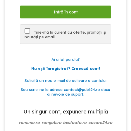
Ține-mă la curent cu oferte, promoții și
noutăți pe email
Ai uitat parola?
Nu ești înregistrat? Creează cont!
Solicită un nou e-mail de activare a contului
Sau scrie-ne la adresa
contact@publi24.ro
daca
ai nevoie de suport.
Un singur cont, expunere multiplă
romimo.ro
romjob.ro
bestauto.ro
cazare24.ro