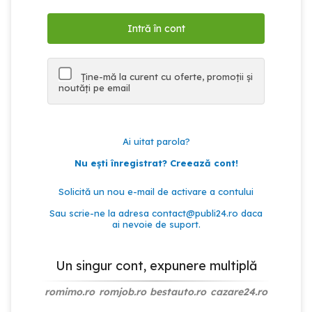
Ține-mă la curent cu oferte, promoții și
noutăți pe email
Ai uitat parola?
Nu ești înregistrat? Creează cont!
Solicită un nou e-mail de activare a contului
Sau scrie-ne la adresa
contact@publi24.ro
daca
ai nevoie de suport.
Un singur cont, expunere multiplă
romimo.ro
romjob.ro
bestauto.ro
cazare24.ro