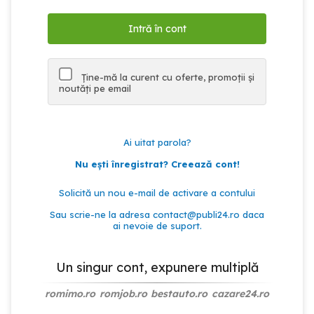
Ține-mă la curent cu oferte, promoții și
noutăți pe email
Ai uitat parola?
Nu ești înregistrat? Creează cont!
Solicită un nou e-mail de activare a contului
Sau scrie-ne la adresa
contact@publi24.ro
daca
ai nevoie de suport.
Un singur cont, expunere multiplă
romimo.ro
romjob.ro
bestauto.ro
cazare24.ro