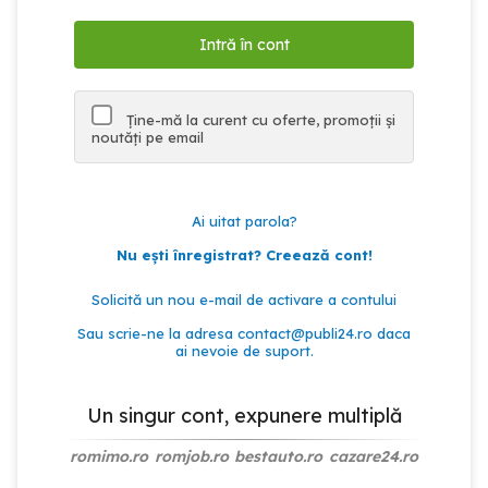
Ține-mă la curent cu oferte, promoții și
noutăți pe email
Ai uitat parola?
Nu ești înregistrat? Creează cont!
Solicită un nou e-mail de activare a contului
Sau scrie-ne la adresa
contact@publi24.ro
daca
ai nevoie de suport.
Un singur cont, expunere multiplă
romimo.ro
romjob.ro
bestauto.ro
cazare24.ro