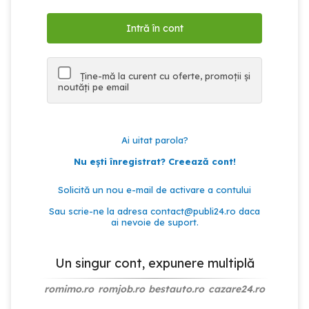
Ține-mă la curent cu oferte, promoții și
noutăți pe email
Ai uitat parola?
Nu ești înregistrat? Creează cont!
Solicită un nou e-mail de activare a contului
Sau scrie-ne la adresa
contact@publi24.ro
daca
ai nevoie de suport.
Un singur cont, expunere multiplă
romimo.ro
romjob.ro
bestauto.ro
cazare24.ro