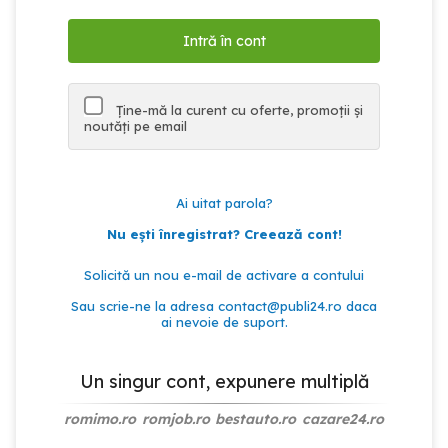
Ține-mă la curent cu oferte, promoții și
noutăți pe email
Ai uitat parola?
Nu ești înregistrat? Creează cont!
Solicită un nou e-mail de activare a contului
Sau scrie-ne la adresa
contact@publi24.ro
daca
ai nevoie de suport.
Un singur cont, expunere multiplă
romimo.ro
romjob.ro
bestauto.ro
cazare24.ro