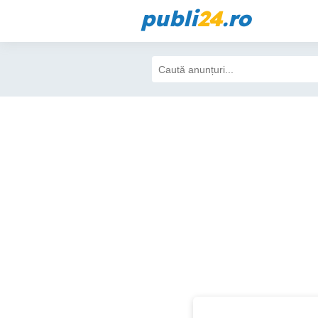
publi
24
.ro