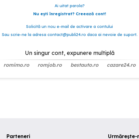
Ai uitat parola?
Nu ești înregistrat? Creează cont!
Solicită un nou e-mail de activare a contului
Sau scrie-ne la adresa
contact@publi24.ro
daca ai nevoie de suport.
Un singur cont, expunere multiplă
romimo.ro
romjob.ro
bestauto.ro
cazare24.ro
Parteneri
Urmărește-