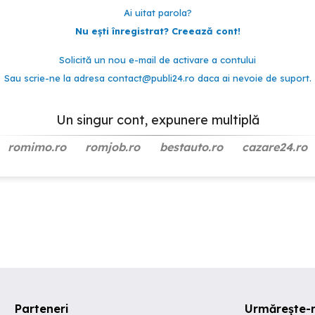
Ai uitat parola?
Nu ești înregistrat? Creează cont!
Solicită un nou e-mail de activare a contului
Sau scrie-ne la adresa
contact@publi24.ro
daca ai nevoie de suport.
Un singur cont, expunere multiplă
romimo.ro
romjob.ro
bestauto.ro
cazare24.ro
Parteneri
Urmărește-