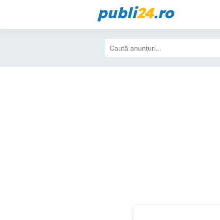
publi
24
.ro