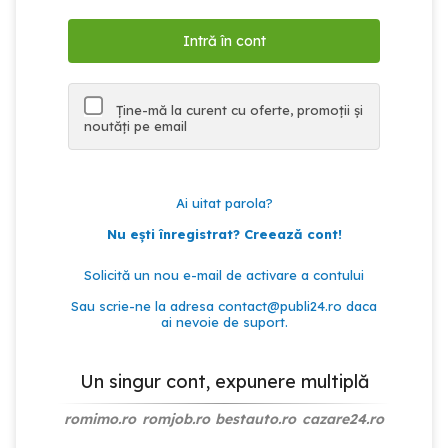
Ține-mă la curent cu oferte, promoții și
noutăți pe email
Ai uitat parola?
Nu ești înregistrat? Creează cont!
Solicită un nou e-mail de activare a contului
Sau scrie-ne la adresa
contact@publi24.ro
daca
ai nevoie de suport.
Un singur cont, expunere multiplă
romimo.ro
romjob.ro
bestauto.ro
cazare24.ro