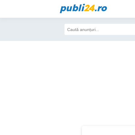
publi
24
.ro