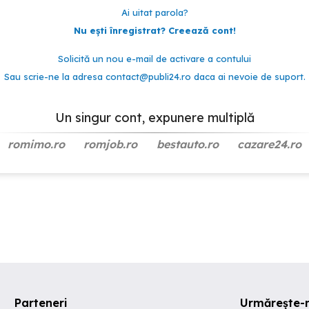
Ai uitat parola?
Nu ești înregistrat? Creează cont!
Solicită un nou e-mail de activare a contului
Sau scrie-ne la adresa
contact@publi24.ro
daca ai nevoie de suport.
Un singur cont, expunere multiplă
romimo.ro
romjob.ro
bestauto.ro
cazare24.ro
Parteneri
Urmărește-