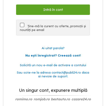
Ține-mă la curent cu oferte, promoții și
noutăți pe email
Ai uitat parola?
Nu ești înregistrat? Creează cont!
Solicită un nou e-mail de activare a contului
Sau scrie-ne la adresa
contact@publi24.ro
daca
ai nevoie de suport.
Un singur cont, expunere multiplă
romimo.ro
romjob.ro
bestauto.ro
cazare24.ro