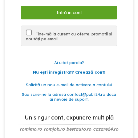
Ține-mă la curent cu oferte, promoții și
noutăți pe email
Ai uitat parola?
Nu ești înregistrat? Creează cont!
Solicită un nou e-mail de activare a contului
Sau scrie-ne la adresa
contact@publi24.ro
daca
ai nevoie de suport.
Un singur cont, expunere multiplă
romimo.ro
romjob.ro
bestauto.ro
cazare24.ro