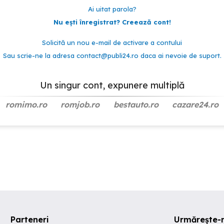
Ai uitat parola?
Nu ești înregistrat? Creează cont!
Solicită un nou e-mail de activare a contului
Sau scrie-ne la adresa
contact@publi24.ro
daca ai nevoie de suport.
Un singur cont, expunere multiplă
romimo.ro
romjob.ro
bestauto.ro
cazare24.ro
Parteneri
Urmărește-