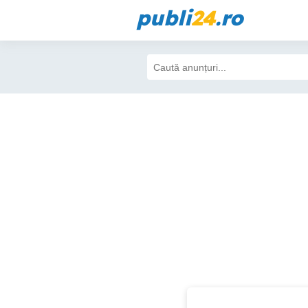
publi
24
.ro