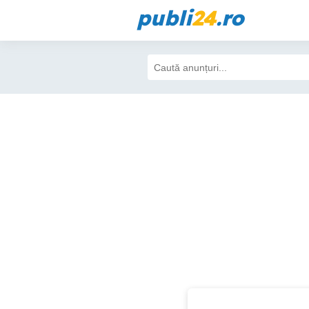
publi
24
.ro