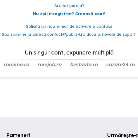
Ai uitat parola?
Nu ești înregistrat? Creează cont!
Solicită un nou e-mail de activare a contului
Sau scrie-ne la adresa
contact@publi24.ro
daca ai nevoie de suport.
Un singur cont, expunere multiplă
romimo.ro
romjob.ro
bestauto.ro
cazare24.ro
Parteneri
Urmărește-