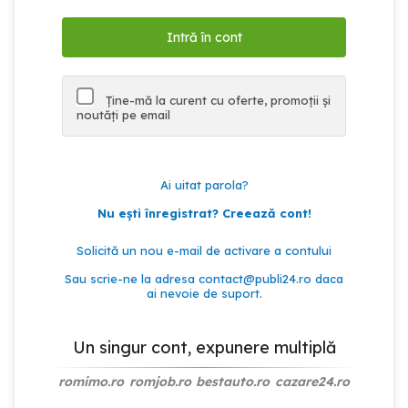
Ține-mă la curent cu oferte, promoții și
noutăți pe email
Ai uitat parola?
Nu ești înregistrat? Creează cont!
Solicită un nou e-mail de activare a contului
Sau scrie-ne la adresa
contact@publi24.ro
daca
ai nevoie de suport.
Un singur cont, expunere multiplă
romimo.ro
romjob.ro
bestauto.ro
cazare24.ro