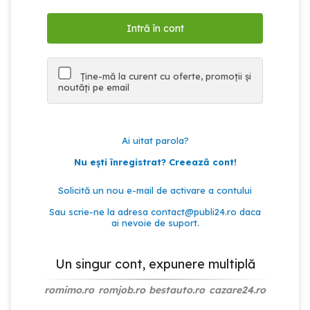
Ține-mă la curent cu oferte, promoții și
noutăți pe email
Ai uitat parola?
Nu ești înregistrat? Creează cont!
Solicită un nou e-mail de activare a contului
Sau scrie-ne la adresa
contact@publi24.ro
daca
ai nevoie de suport.
Un singur cont, expunere multiplă
romimo.ro
romjob.ro
bestauto.ro
cazare24.ro