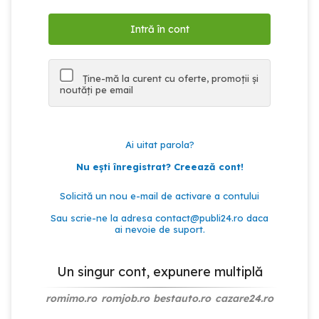
Ține-mă la curent cu oferte, promoții și
noutăți pe email
Ai uitat parola?
Nu ești înregistrat? Creează cont!
Solicită un nou e-mail de activare a contului
Sau scrie-ne la adresa
contact@publi24.ro
daca
ai nevoie de suport.
Un singur cont, expunere multiplă
romimo.ro
romjob.ro
bestauto.ro
cazare24.ro