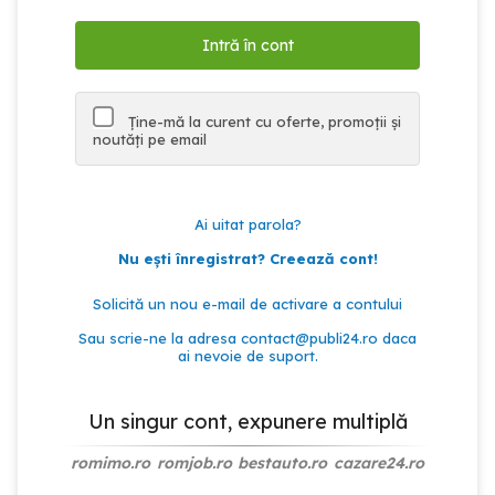
Ține-mă la curent cu oferte, promoții și
noutăți pe email
Ai uitat parola?
Nu ești înregistrat? Creează cont!
Solicită un nou e-mail de activare a contului
Sau scrie-ne la adresa
contact@publi24.ro
daca
ai nevoie de suport.
Un singur cont, expunere multiplă
romimo.ro
romjob.ro
bestauto.ro
cazare24.ro