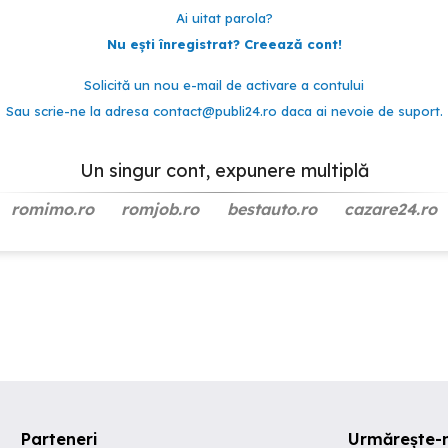
Ai uitat parola?
Nu ești înregistrat? Creează cont!
Solicită un nou e-mail de activare a contului
Sau scrie-ne la adresa
contact@publi24.ro
daca ai nevoie de suport.
Un singur cont, expunere multiplă
romimo.ro
romjob.ro
bestauto.ro
cazare24.ro
Parteneri
Urmărește-