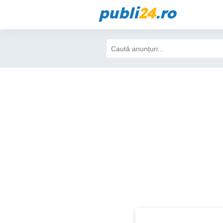
publi
24
.ro