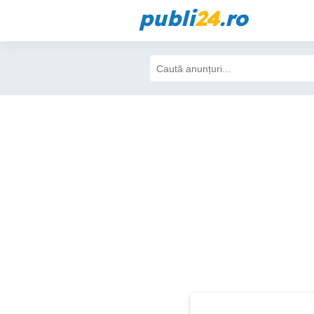
publi
24
.ro