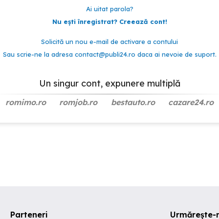
Ai uitat parola?
Nu ești înregistrat? Creează cont!
Solicită un nou e-mail de activare a contului
Sau scrie-ne la adresa
contact@publi24.ro
daca ai nevoie de suport.
Un singur cont, expunere multiplă
romimo.ro
romjob.ro
bestauto.ro
cazare24.ro
Parteneri
Urmărește-