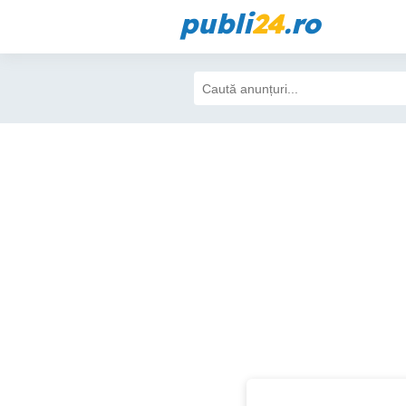
publi
24
.ro