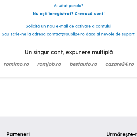
Ai uitat parola?
Nu ești înregistrat? Creează cont!
Solicită un nou e-mail de activare a contului
Sau scrie-ne la adresa
contact@publi24.ro
daca ai nevoie de suport.
Un singur cont, expunere multiplă
romimo.ro
romjob.ro
bestauto.ro
cazare24.ro
Parteneri
Urmărește-