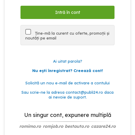
Ține-mă la curent cu oferte, promoții și
noutăți pe email
Ai uitat parola?
Nu ești înregistrat? Creează cont!
Solicită un nou e-mail de activare a contului
Sau scrie-ne la adresa
contact@publi24.ro
daca
ai nevoie de suport.
Un singur cont, expunere multiplă
romimo.ro
romjob.ro
bestauto.ro
cazare24.ro