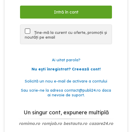
Ține-mă la curent cu oferte, promoții și
noutăți pe email
Ai uitat parola?
Nu ești înregistrat? Creează cont!
Solicită un nou e-mail de activare a contului
Sau scrie-ne la adresa
contact@publi24.ro
daca
ai nevoie de suport.
Un singur cont, expunere multiplă
romimo.ro
romjob.ro
bestauto.ro
cazare24.ro