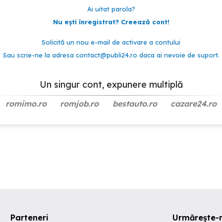
Ai uitat parola?
Nu ești înregistrat? Creează cont!
Solicită un nou e-mail de activare a contului
Sau scrie-ne la adresa
contact@publi24.ro
daca ai nevoie de suport.
Un singur cont, expunere multiplă
romimo.ro
romjob.ro
bestauto.ro
cazare24.ro
Parteneri
Urmărește-