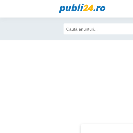
publi
24
.ro