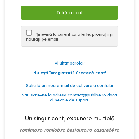
Ține-mă la curent cu oferte, promoții și
noutăți pe email
Ai uitat parola?
Nu ești înregistrat? Creează cont!
Solicită un nou e-mail de activare a contului
Sau scrie-ne la adresa
contact@publi24.ro
daca
ai nevoie de suport.
Un singur cont, expunere multiplă
romimo.ro
romjob.ro
bestauto.ro
cazare24.ro