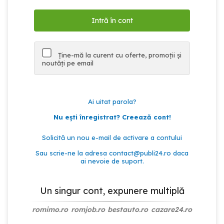
Ține-mă la curent cu oferte, promoții și
noutăți pe email
Ai uitat parola?
Nu ești înregistrat? Creează cont!
Solicită un nou e-mail de activare a contului
Sau scrie-ne la adresa
contact@publi24.ro
daca
ai nevoie de suport.
Un singur cont, expunere multiplă
romimo.ro
romjob.ro
bestauto.ro
cazare24.ro