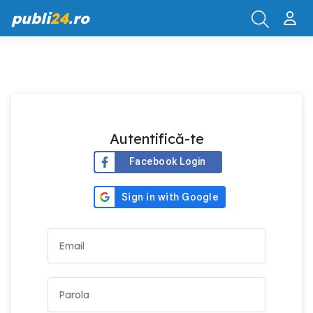
publi
24
.ro
Autentifică-te
Facebook Login