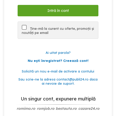
Ține-mă la curent cu oferte, promoții și
noutăți pe email
Ai uitat parola?
Nu ești înregistrat? Creează cont!
Solicită un nou e-mail de activare a contului
Sau scrie-ne la adresa
contact@publi24.ro
daca
ai nevoie de suport.
Un singur cont, expunere multiplă
romimo.ro
romjob.ro
bestauto.ro
cazare24.ro