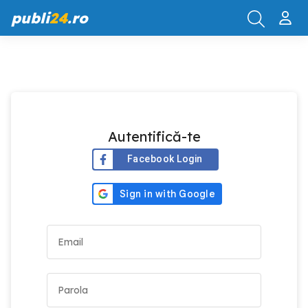
publi
24
.ro
Autentifică-te
Facebook Login