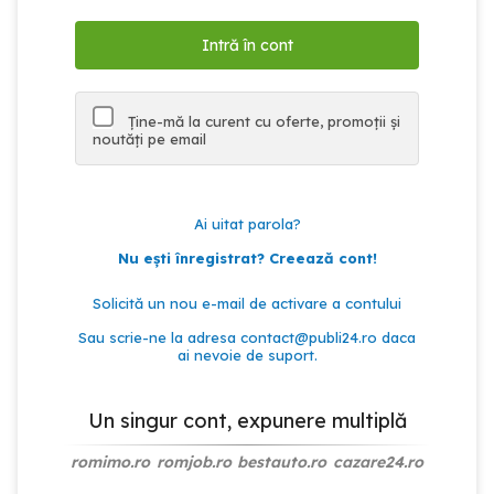
Ține-mă la curent cu oferte, promoții și
noutăți pe email
Ai uitat parola?
Nu ești înregistrat? Creează cont!
Solicită un nou e-mail de activare a contului
Sau scrie-ne la adresa
contact@publi24.ro
daca
ai nevoie de suport.
Un singur cont, expunere multiplă
romimo.ro
romjob.ro
bestauto.ro
cazare24.ro