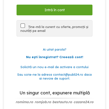
Ține-mă la curent cu oferte, promoții și
noutăți pe email
Ai uitat parola?
Nu ești înregistrat? Creează cont!
Solicită un nou e-mail de activare a contului
Sau scrie-ne la adresa
contact@publi24.ro
daca
ai nevoie de suport.
Un singur cont, expunere multiplă
romimo.ro
romjob.ro
bestauto.ro
cazare24.ro