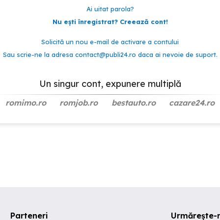
Ai uitat parola?
Nu ești înregistrat? Creează cont!
Solicită un nou e-mail de activare a contului
Sau scrie-ne la adresa
contact@publi24.ro
daca ai nevoie de suport.
Un singur cont, expunere multiplă
romimo.ro
romjob.ro
bestauto.ro
cazare24.ro
Parteneri
Urmărește-