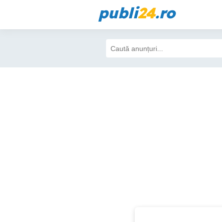
publi
24
.ro