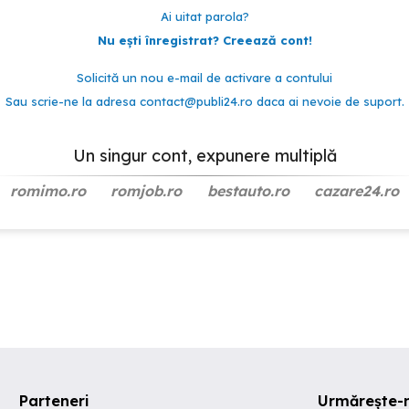
Ai uitat parola?
Nu ești înregistrat? Creează cont!
Solicită un nou e-mail de activare a contului
Sau scrie-ne la adresa
contact@publi24.ro
daca ai nevoie de suport.
Un singur cont, expunere multiplă
romimo.ro
romjob.ro
bestauto.ro
cazare24.ro
Parteneri
Urmărește-