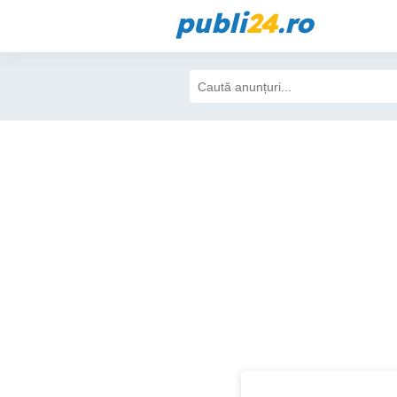
publi
24
.ro