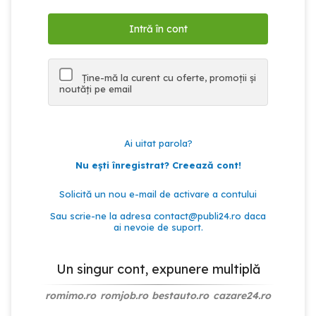
Ține-mă la curent cu oferte, promoții și
noutăți pe email
Ai uitat parola?
Nu ești înregistrat? Creează cont!
Solicită un nou e-mail de activare a contului
Sau scrie-ne la adresa
contact@publi24.ro
daca
ai nevoie de suport.
Un singur cont, expunere multiplă
romimo.ro
romjob.ro
bestauto.ro
cazare24.ro