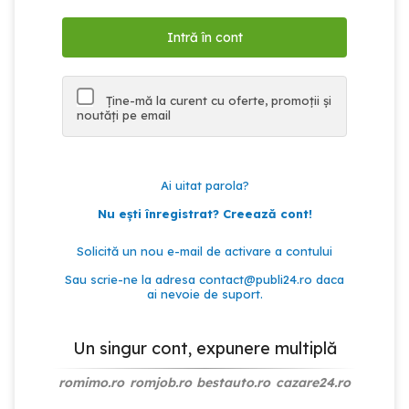
Ține-mă la curent cu oferte, promoții și
noutăți pe email
Ai uitat parola?
Nu ești înregistrat? Creează cont!
Solicită un nou e-mail de activare a contului
Sau scrie-ne la adresa
contact@publi24.ro
daca
ai nevoie de suport.
Un singur cont, expunere multiplă
romimo.ro
romjob.ro
bestauto.ro
cazare24.ro