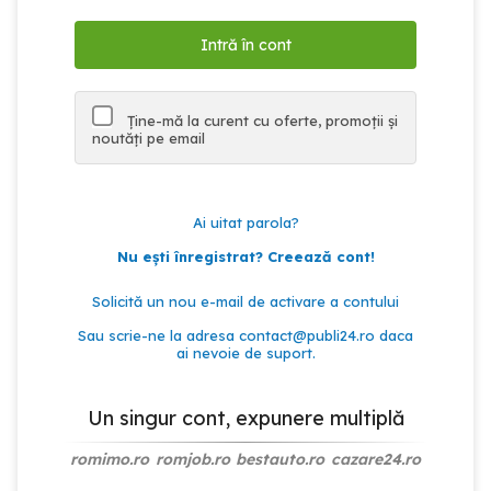
Ține-mă la curent cu oferte, promoții și
noutăți pe email
Ai uitat parola?
Nu ești înregistrat? Creează cont!
Solicită un nou e-mail de activare a contului
Sau scrie-ne la adresa
contact@publi24.ro
daca
ai nevoie de suport.
Un singur cont, expunere multiplă
romimo.ro
romjob.ro
bestauto.ro
cazare24.ro