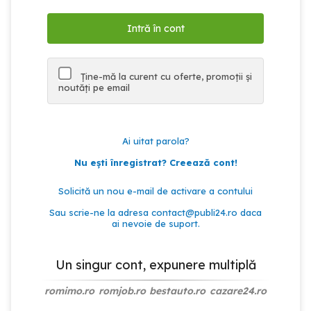
Ține-mă la curent cu oferte, promoții și
noutăți pe email
Ai uitat parola?
Nu ești înregistrat? Creează cont!
Solicită un nou e-mail de activare a contului
Sau scrie-ne la adresa
contact@publi24.ro
daca
ai nevoie de suport.
Un singur cont, expunere multiplă
romimo.ro
romjob.ro
bestauto.ro
cazare24.ro