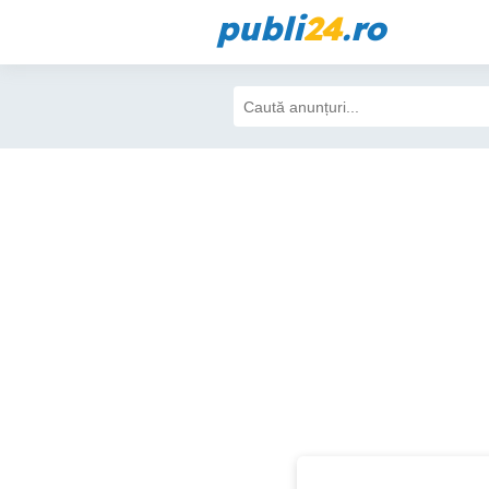
publi
24
.ro