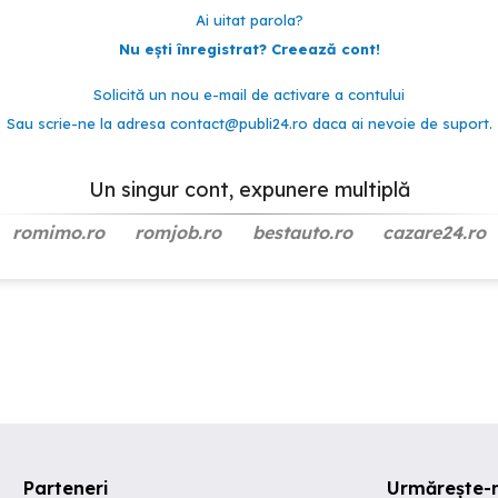
Ai uitat parola?
Nu ești înregistrat? Creează cont!
Solicită un nou e-mail de activare a contului
Sau scrie-ne la adresa
contact@publi24.ro
daca ai nevoie de suport.
Un singur cont, expunere multiplă
romimo.ro
romjob.ro
bestauto.ro
cazare24.ro
Parteneri
Urmărește-